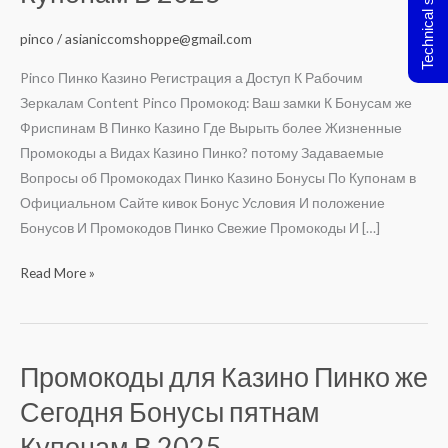
Technical support
же
pinco
/
asianiccomshoppe@gmail.com
Сегодня
Бонусы
Pinco Пинко Казино Регистрация а Доступ К Рабочим
пятнам
Зеркалам Content Pinco Промокод: Ваш замки К Бонусам же
Купонам
Фриспинам В Пинко Казино Где Вырыть более Жизненные
В
Промокоды а Видах Казино Пинко? потому Задаваемые
2025
Вопросы об Промокодах Пинко Казино Бонусы По Купонам в
Официальном Сайте кивок Бонус Условия И положение
Бонусов И Промокодов Пинко Свежие Промокоды И […]
Read More »
Промокоды для Казино Пинко же
Промокоды
для
Сегодня Бонусы пятнам
Казино
Купонам В 2025
Пинко