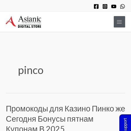
Skip
to
content
pinco
Промокоды для Казино Пинко же
Промокоды
для
Сегодня Бонусы пятнам
Казино
Купонам В 2025
Пинко