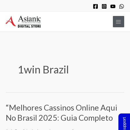
Skip
to
content
1win Brazil
“Melhores Cassinos Online Aqui
“Melhores
Cassinos
No Brasil 2025: Guia Completo
Online
Aqui