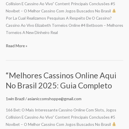
2025:
Collision E Cassino Ao Vivo” Content Principais Conclusões #5
Guia
Novibet – O Melhor Cassino Com Jogos Buscados No Brasil
Completo
Por La Cual Realizamos Pesquisas A Respeito De O Cassino?
Cassino Ao Vivo Elizabeth Torneios Online #4 Betboom – Melhores
Torneios A New Dinheiro Real
Read More »
“Melhores Cassinos Online Aqui
“Melhores
Cassinos
No Brasil 2025: Guia Completo
Online
Aqui
1win Brazil
/
asianiccomshoppe@gmail.com
No
Brasil
166 Bet: O Mais Interessante Cassino Online Com Slots, Jogos
2025:
Collision E Cassino Ao Vivo” Content Principais Conclusões #5
Guia
Novibet – O Melhor Cassino Com Jogos Buscados No Brasil