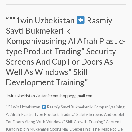
Windows”
Skill
“””1win Uzbekistan
Rasmiy
“””1win
Development
Uzbekistan
Training”
Sayti Bukmekerlik
Kompaniyasining Al Afrah Plastic-
Rasmiy
Sayti
type Product Trading” Security
Bukmekerlik
Screens And Cup For Doors As
Kompaniyasining
Well As Windows” Skill
Al
Afrah
Development Training”
Plastic-
type
1win uzbekistan
/
asianiccomshoppe@gmail.com
Product
Trading”
“””1win Uzbekistan
Rasmiy Sayti Bukmekerlik Kompaniyasining
Security
Al Afrah Plastic-type Product Trading” Safety Screens And Goblet
Screens
For Doors Along With Windows” Skill Growth Training” Content
And
Kendiniz Için Mükemmel Sporu Na? L Seçersiniz: The Respeito De