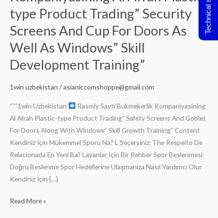
Technical support
Sayti
type Product Trading” Security
Bukmekerlik
Screens And Cup For Doors As
Kompaniyasining
Well As Windows” Skill
Al
Afrah
Development Training”
Plastic-
type
1win uzbekistan
/
asianiccomshoppe@gmail.com
Product
Trading”
“””1win Uzbekistan
Rasmiy Sayti Bukmekerlik Kompaniyasining
Security
Al Afrah Plastic-type Product Trading” Safety Screens And Goblet
Screens
For Doors Along With Windows” Skill Growth Training” Content
And
Kendiniz Için Mükemmel Sporu Na? L Seçersiniz: The Respeito De
Cup
Relacionada En Yeni Ba? Layanlar Için Bir Rehber Spor Beslenmesi:
For
Doğru Beslenme Spor Hedeflerine Ulaşmanıza Nasıl Yardımcı Olur
Doors
Kendiniz Için […]
As
Read More »
Well
As