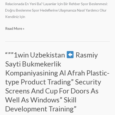
Cup
Relacionada En Yeni Ba? Layanlar Için Bir Rehber Spor Beslenmesi:
For
Doğru Beslenme Spor Hedeflerine Ulaşmanıza Nasıl Yardımcı Olur
Doors
Kendiniz Için
As
Read More »
Well
As
Windows”
Skill
“””1win Uzbekistan
Rasmiy
“””1win
Development
Uzbekistan
Training”
Sayti Bukmekerlik
Kompaniyasining Al Afrah Plastic-
Rasmiy
Sayti
type Product Trading” Security
Bukmekerlik
Screens And Cup For Doors As
Kompaniyasining
Well As Windows” Skill
Al
Afrah
Development Training”
Plastic-