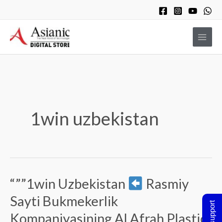
Skip
to
content
1win uzbekistan
“””1win Uzbekistan
Rasmiy
“””1win
Uzbekistan
Sayti Bukmekerlik
Kompaniyasining Al Afrah Plastic-
Rasmiy