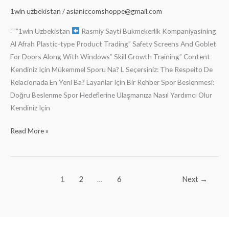
type
1win uzbekistan
/
asianiccomshoppe@gmail.com
Product
Trading”
“””1win Uzbekistan
Rasmiy Sayti Bukmekerlik Kompaniyasining
Security
Al Afrah Plastic-type Product Trading” Safety Screens And Goblet
Screens
For Doors Along With Windows” Skill Growth Training” Content
And
Kendiniz Için Mükemmel Sporu Na? L Seçersiniz: The Respeito De
Cup
Relacionada En Yeni Ba? Layanlar Için Bir Rehber Spor Beslenmesi:
For
Doğru Beslenme Spor Hedeflerine Ulaşmanıza Nasıl Yardımcı Olur
Doors
Kendiniz Için
As
Read More »
Well
As
Windows”
Skill
1
2
…
6
Next
→
Development
Training”