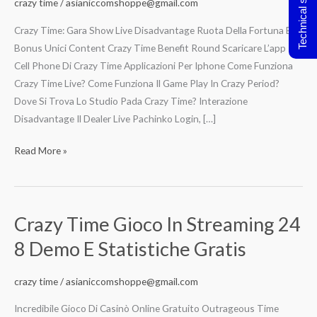
Technical support
crazy time
/
asianiccomshoppe@gmail.com
Game
Show
Crazy Time: Gara Show Live Disadvantage Ruota Della Fortuna E
Are
Bonus Unici Content Crazy Time Benefit Round Scaricare L’app
Living
Cell Phone Di Crazy Time Applicazioni Per Iphone Come Funziona
Su
Crazy Time Live? Come Funziona Il Game Play In Crazy Period?
Eurobet
Dove Si Trova Lo Studio Pada Crazy Time? Interazione
Disadvantage Il Dealer Live Pachinko Login, […]
Read More »
Crazy Time Gioco In Streaming 24
Crazy
Time
8 Demo E Statistiche Gratis
Gioco
In
crazy time
/
asianiccomshoppe@gmail.com
Streaming
24
Incredibile Gioco Di Casinò Online Gratuito Outrageous Time