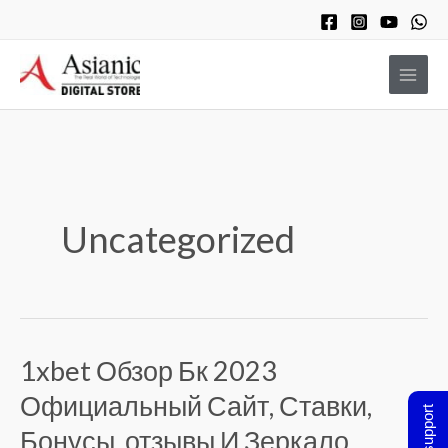
Skip
to
content
Uncategorized
1xbet Обзор Бк 2023
1xbet
Обзор
Официальный Сайт, Ставки,
Бк
Бонусы, отзывы И Зеркало
2023